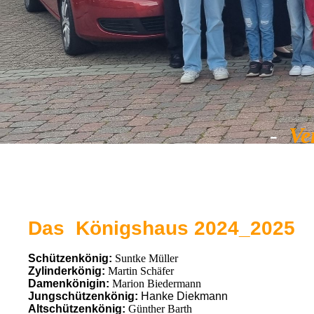
-
Ve
Das Königshaus 2024_2025
Schützenkönig:
Suntke Müller
Zylinderkönig:
Martin Schäfer
Damenkönigin:
Marion Biedermann
Jungschützenkönig:
Hanke Diekmann
Altschützenkönig:
Günther Barth