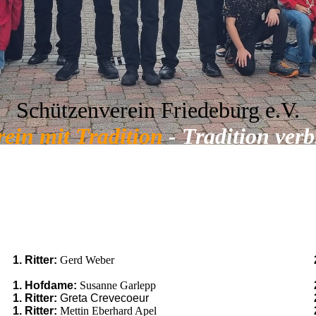
Schützenverein Friedeburg e.V.
rein mit Tradition
- Tradition verb
1. Ritter:
Gerd Weber
1. Hofdame:
Susanne Garlepp
1. Ritter:
Greta Crevecoeur
1. Ritter:
Mettin Eberhard Apel